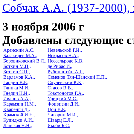
Собчак А.А. (1937-2000), 
3 ноября 2006 г
Добавлены следующие с
Аренский А.С.,
Невельской Г.И.,
Балакирев М.А.,
Некрасов Н.А.,
Боровиковский В.Л.,
Нессельроде К.В.,
Боткин М.П.,
де Рибас И.,
Боткин С.П.,
Рубинштейн А.Г.,
Варламов К.А.,
Семенов Тян-Шанский П.П.,
Гардин В.Р.,
Случевский К.К.,
Глинка М.И.,
Стасов В.В.,
Гнедич Н.И.,
Товстоногов Г.А.,
Иванов А.А.,
Урицкий М.С.,
Карамзин Н.М.,
Фонвизин Д.И.,
Кваренги Д.,
Цой В.Р.,
Крамской И.Н.,
Чигорин М.И.,
Куинджи А.И.,
Шварц Е.Л.,
Ланская Н.Н.,
Якоби Б.С.