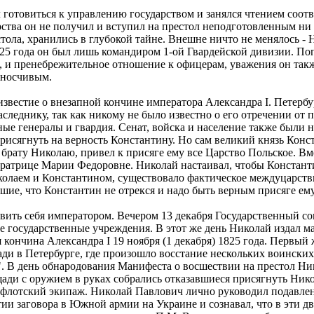
 готовиться к управлению государством и занялся чтением соот
рства он не получил и вступил на престол неподготовленным ни
ола, хранились в глубокой тайне. Внешне ничто не менялось - 
1825 года он был лишь командиром 1-ой Гвардейской дивизии. Поп
 и пренебрежительное отношение к офицерам, уважения он также
аносчивым.
 известие о внезапной кончине императора Александра I. Петерб
леднику, так как никому не было известно о его отречении от п
ые генералы и гвардия. Сенат, войска и население также были 
рисягнуть на верность Константину. Но сам великий князь Кон
 брату Николаю, привел к присяге ему все Царство Польское. Вмес
ратрице Марии Федоровне. Николай настаивал, чтобы Константин
олаем и Константином, существовало фактическое междуцарстви
ие, что Константин не отрекся и надо быть верным присяге ему
явить себя императором. Вечером 13 декабря Государственный с
е государственные учреждения. В этот же день Николай издал м
ся кончина Александра I 19 ноября (1 декабря) 1825 года. Первый
и в Петербурге, где произошло восстание нескольких воинских
. В день обнародования Манифеста о восшествии на престол Нико
щади с оружием в руках собрались отказавшиеся присягнуть Ни
флотский экипаж. Николай Павлович лично руководил подавлени
ии заговора в Южной армии на Украине и сознавал, что в эти два