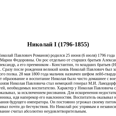
Николай I (1796-1855)
иколай Павлович Романов) родился 25 июня (6 июля) 1796 года
Марии Федоровны. Он рос отдельно от старших братьев Александ
ександр, а его преемником - Константин, то младших братьев (
. Сразу после рождения великий князь Николай Павлович был зап
го полка. 28 мая 1800 года мальчик назначен шефом лейб-гварди
т образование и воспитание Николая было чисто домашнее с воен
 князя Николая Павловича стал немецкий генерал М.И. Ламздорф 
ей, необходимых воспитателю. Характер у Николая Павловича с д
показывал, за исключением рисования. Для искоренения недостатк
нника, идя наперекор его наклонностям. Воспитатель оказывал 
зания будущего императора. Он постоянно угрожал своему питом
вал почти до бесчувствия. Но Николай рос упрямым и независ
ование считал абсолютно неудовлетворительным.