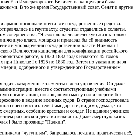
енная Его Императорского Величества канцелярия была
ажными. В то же время Государственный совет, Сенат и другие
 и армию поглощали почти все государственные средства.
правлялись на гауптвахту, студенты отдавались в солдаты.
хом совершенства: "Я смотрю на человеческую жизнь только
граниченную власть монарха и придавал бы ей видимость
чения и упорядочения государственной власти Николай I
рского Величества канцелярии для кодификации российского
ководством работе, в 1830-1832 годах издаются 45 томов
х при Николае I с 1825 по 1830 год. Затем по указанию царя
 империи, одобренного и утвержденного Государственным
 вводить казарменные элементы в дела управления. Он даже
 администрации, вместе с соответствующими учебными
енную организацию, поглощавшую массу сил и энергии без
ереходило в ведение военных судов. В стране господствовала
пол своего воспитателя Ламсдорфа и, видимо, думал, что
ых смертных, особенно крестьян и солдат. Не щадили учеников
лением российской действительности. Даже смертную казнь
олая I было прозвище "Палкин".
енниками "чугунным". Запрещалось печатать практически всё,