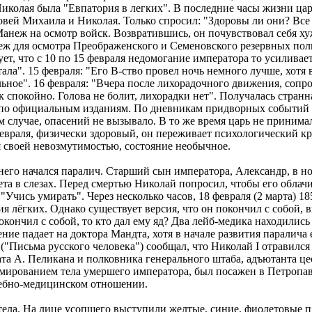
 Николая была "Евпатория в легких". В последние часы жизни цар
вей Михаила и Николая. Только спросил: "Здоровы ли они? Все
анеж на осмотр войск. Возвратившись, он почувствовал себя х
еж для осмотра Преображенского и Семеновского резервных полк
ет, что с 10 по 15 февраля недомогание императора то усиливает
тала". 15 февраля: "Его В-ство провел ночь немного лучше, хотя
ьное". 16 февраля: "Вчера после лихорадочного движения, сопр
к спокойно. Голова не болит, лихорадки нет". Получалась странн
дя по официальным изданиям. По дневникам придворных событий 
ом случае, опасений не вызывало. В то же время царь не принима
 февраля, физически здоровый, он переживает психологический к
 своей невозмутимостью, состояние необычное.
У него начался паралич. Старший сын императора, Александр, в н
та в слезах. Перед смертью Николай попросил, чтобы его облачи
Учись умирать". Через несколько часов, 18 февраля (2 марта) 18
ия лёгких. Однако существует версия, что он покончил с собой,
окончил с собой, то кто дал ему яд? Два лейб-медика находилис
ние падает на доктора Мандта, хотя в начале развития паралича
у ("Письма русского человека") сообщал, что Николай I отрави
 А. Пеликана и полковника генерального штаба, адъютанта цес
амированием тела умершего императора, был посажен в Петропавл
удебно-медицинском отношении.
 тела. На лице усопшего выступили желтые, синие, фиолетовые 