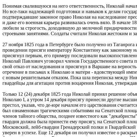
Понимая свалившуюся на него ответственность, Николай начал
Но все-таки надлежащей подготовки и навыков к делам госуда
подтверждавшие законное право Николая на наследование прест
и даже его военная карьера развивалась очень вяло. В начале 
любили за строгость, доходившую до мелочной придирчивости,
строевыми занятиями. Солдаты считали Николая жестоким и з
27 ноября 1825 года в Петербурге было получено из Таганрога
проведении присяги императору Константину как законному нас
присягнул первым, его примеру последовали высокопоставленн
Николай Павлович уговорил членов Государственного совета п
свой отказ от наследования и присягнул в Варшаве на верность
отречение в письмах к Николаю и матери - вдовствующей импе
с новым решительным отказом. Пока шла переписка между Ник
гвардейцы для агитации против воцарения Николая, утверждавш
Только 12 (24) декабря 1825 года Николай принял решение объ
Николаю I, а утром 14 декабря присягу принесли другие высши
престол, указав, что де-юре началом его царствования считает
был ознаменован трагическими событиями на Сенатской площад
членов тайного общества, позднее известного как "декабристы"
гвардия должна была принести ему присягу, на Сенатской пло
Московский, лейб-гвардии Гренадерский полки и Гвардейский 
уверен в успехе. Еще 12 декабря он получил известие о раскрыт