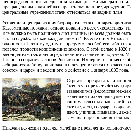
непосредственного заведования такими делами император стал
превращена им в важнейшее правительственное учреждение. Чер
центральные учреждения стали оттесняться на задний план.
Усиление и централизация бюрократического аппарата достигл
Казарменные порядки господствовали во всех учреждениях, гим
Все должно быть подчинено дисциплине. Во всем должна быть 
как на службу, так как каждый служит". Вместе с тем Николай
законности. Поэтому одним из предметов особой его заботы яв
повелел провести кодификацию законов. С этой целью в 1826 
законодательства, а непосредственное исполнение поручено М.
Полного собрания законов Российской Империи, начиная с Собор
отбираются действующие законы, осуществляется их классифи
советом и царем и введенного в действие с 1 января 1835 года.
Стремясь превратить чиновниче
"женскую прелесть без мундир
заведениями (ведомства межево
малейшей пользы для существа 
система телесных наказаний, в
ежели уж он, государь, подверг
школ, училищ, гимназий, даже 
заменяли прогонкой виновных н
Николай всячески подавлял малейшие проявления вольнодумств