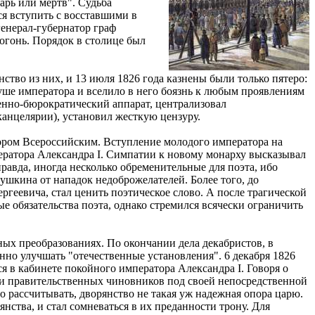
арь или мертв". Судьба
ся вступить с восставшими в
генерал-губернатор граф
огонь. Порядок в столице был
ство из них, и 13 июля 1826 года казнены были только пятеро:
уше императора и вселило в него боязнь к любым проявлениям
енно-бюрократический аппарат, централизовал
анцелярии), установил жесткую цензуру.
атором Всероссийским. Вступление молодого императора на
ератора Александра I. Симпатии к новому монарху высказывал
авда, иногда несколько обременительные для поэта, ибо
Пушкина от нападок недоброжелателей. Более того, до
еевича, стал ценить поэтическое слово. А после трагической
ые обязательства поэта, однако стремился всячески ограничить
ых преобразованиях. По окончании дела декабристов, в
нно улучшать "отечественные установления". 6 декабря 1826
 в кабинете покойного императора Александра I. Говоря о
ми правительственных чиновников под своей непосредственной
го рассчитывать, дворянство не такая уж надежная опора царю.
ства, и стал сомневаться в их преданности трону. Для