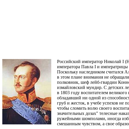
Российский император Николай I (Н
императора Павла I и императрицы 
Поскольку наследником считался Ал
в этом плане внимания не обращали
полковник, шеф лейб-гвардии Конно
измайловский мундир. С детских ле
в 1803 году воспитателем великого
обладавший ни одной из способност
груб и жесток, в учебе успехов не 
чтобы сломить волю своего воспита
значительных дозах" телесные нака
ружейными шомполами, иногда изби
смешанным чувством, а свое образ