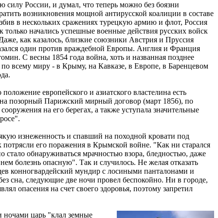
 силу России, и думал, что теперь можно без боязни
вратить возникновения мощной антирусской коалиции в составе
збив в нескольких сражениях турецкую армию и флот, Россия
ак только начались успешные военные действия русских войск
Даже, как казалось, близкие союзники Австрия и Пруссия
азался один против враждебной Европы. Англия и Франция
мин. С весны 1854 года война, хоть и названная позднее
по всему миру - в Крыму, на Кавказе, в Европе, в Баренцевом
да.
 положение европейского и азиатского властелина есть
на позорный Парижский мирный договор (март 1856), по
ооружения на его берегах, а также уступала значительные
росе".
якую изнеженность и спавший на походной кровати под
ак потрясли его поражения в Крымской войне. "Как ни старался
но стало обнаруживаться мрачностью взора, бледностью, даже
нем болезнь опасную". Так и случилось. Не желая отказать
надев конногвардейский мундир с лосиными панталонами и
без сна, следующие две ночи провел беспокойно. Ни в городе,
являл опасения на счет своего здоровья, поэтому запретил
и ночами царь "клал земные