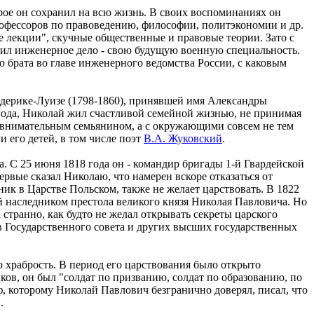
ое он сохранил на всю жизнь. В своих воспоминаниях он
рофессоров по правоведению, философии, политэкономии и др.
е лекции", скучные общественные и правовые теории. Зато с
бил инженерное дело - свою будущую военную специальность.
 брата во главе инженерного ведомства России, с каковым
едерике-Луизе (1798-1860), принявшей имя Александры
5 года, Николай жил счастливой семейной жизнью, не принимая
ды внимательным семьянином, а с окружающими совсем не тем
 его детей, в том числе поэт
В.А. Жуковский
.
. С 25 июня 1818 года он - командир бригады 1-й Гвардейской
рвые сказал Николаю, что намерен вскоре отказаться от
ник в Царстве Польском, также не желает царствовать. В 1822
й наследником престола великого князя Николая Павловича. Но
странно, как будто не желал открывать секреты царского
ав Государственного совета и других высших государственных
ю храбрость. В период его царствования было открыто
ов, он был "солдат по призванию, солдат по образованию, по
, которому Николай Павлович безгранично доверял, писал, что
.