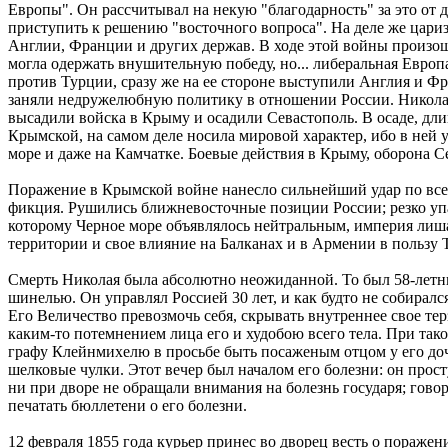
Европы". Он рассчитывал на некую "благодарность" за это от 
приступить к решению "восточного вопроса". На деле же цариз
Англии, Франции и других держав. В ходе этой войны произош
могла одержать внушительную победу, но... либеральная Европ
против Турции, сразу же на ее стороне выступили Англия и Фр
заняли недружелюбную политику в отношении России. Николай
высадили войска в Крыму и осадили Севастополь. В осаде, дли
Крымской, на самом деле носила мировой характер, ибо в ней у
море и даже на Камчатке. Боевые действия в Крыму, оборона С
Поражение в Крымской войне нанесло сильнейший удар по всей
фикция. Рушились ближневосточные позиции России; резко уп
которому Черное море объявлялось нейтральным, империя лишал
территории и свое влияние на Балканах и в Армении в пользу 
Смерть Николая была абсолютно неожиданной. То был 58-летн
шинелью. Он управлял Россией 30 лет, и как будто не собиралс
Его Величество превозмочь себя, скрывать внутреннее свое тер
каким-то потемнением лица его и худобою всего тела. При тако
графу Клейнмихелю в просьбе быть посаженым отцом у его доч
шелковые чулки. Этот вечер был началом его болезни: он прост
ни при дворе не обращали внимания на болезнь государя; говори
печатать бюллетени о его болезни.
12 февраля 1855 года курьер принес во дворец весть о пораж