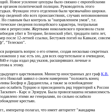
ущий. Новое усиление цензуры было связано с европейскими
им органом политической полиции. Руководитель этого
оездках. Функции этого отделения были чрезвычайно широки.
ор сведений обо всех происшествиях, случаях неповиновения
. Но главным был контроль за "направлением умов", т.е.
ические сведения полицейского характера, театральная
ниям и репрессиям. Жертвами николаевского произвола стали
ибоедов убит в Тегеране, Белинский убит, тридцати пяти лет,
р после 12-летней ссылки, Бестужев погиб на Кавказе, совсем
", "Телескоп".
я разрешить вопрос о его отмене, создав несколько секретных
ложении у нас есть зло, для всех ощутительное и очевидное,
1840-е годы издал ряд указов, расширявших личные и
това к этому.
едыдущего царствования. Министр иностранных дел граф
К.В.
всего Николай заявил о своем намерении "положить конец
роливы Босфор и Дарданеллы, а также за освобождение
льно ослабить Турцию и присоединить ряд территорий к России
Паскевич - Карс и Эрзерум. Была провозглашена независимость
 подавлено этими же генералами, по сильно ослабило
вобождение крестьян.
г., император полагал, что имеет авторитет "жандарма