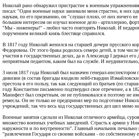
Николай рано обнаружил пристрастие к военным упражнениям и
писал: "Одни военные науки занимали меня страстно, в них о
наукам, по его признанию, он "слушал плохо, от них ничего н
большим интересом он изучал военное дело - артиллерию, фор
"Мы - инженеры!" - любил часто повторять Николай. И недаром
поручением великий князь блестяще справился.
В 1817 году Николай женился на старшей дочери прусского к
Федоровны. От этого брака родилось семеро детей, в том числ
участия в государственных делах, да и Александр I держал ег
неприятным педантом, каким был на службе. И неудивительно, 
3 июля 1817 года Николай был назначен генерал-инспектором 
дивизии (в состав бригады входили лейб-гвардии Измайловский
престола в его пользу, так как следующий из братьев (по стар
году Константин письменно подтвердил свое отречение, а в 1
Манифест был секретным, он не публиковался и поэтому не име
ремесла. Он не только не предпринял мер по подготовке Никола
учреждений, так что весь ход государственных дел шел мимо н
Военные занятия сделали из Николая отличного армейца, суров
множество военных учебных заведений. Страсть к армии у Нико
наружности и по внутренности". Главный начальник печально 
"развлечения Государя со своими войсками - по собственному 