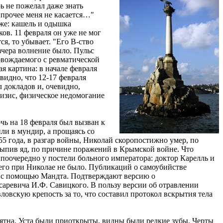
ь не пожелал даже знать
 прочее меня не касается…"
уже: кашель и одышка
ов. 11 февраля он уже не мог
ся, то убывает. "Его В-ство
 вчера волнение было. Пульс
овождаемого с ревматической
ая картина: в начале февраля
видно, что 12-17 февраля
л докладов и, очевидно,
ризис, физическое недомогание
очь на 18 февраля был вызван к
ли в мундир, а прощаясь со
55 года, в разгар войны, Николай скоропостижно умер, по
 выпив яд, по причине поражений в Крымской войне. Что
ь поочередно у постели больного императора: доктор Карелль и
 его при Николае не было. Публикаций о самоубийстве
лся с помощью Мандта. Подтверждают версию о
аревича И.Ф. Савицкого. В пользу версии об отравлении
овскую крепость за то, что составил протокол вскрытия тела
пятна. Уста были приоткрыты, видны были редкие зубы. Черты