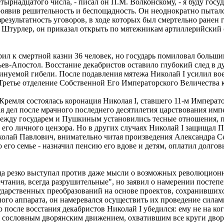
рнадцатого числа, - писал он П.М. Волконскому, - я буду госуд
проявив решительность и беспощадность. Он неоднократно пытал
зрезультатность уговоров, в ходе которых был смертельно ранен 
 Штурлер, он приказал открыть по мятежникам артиллерийский 
ил к смертной казни 36 человек, но государь помиловал большин
ев-Апостол. Восстание декабристов оставило глубокий след в д
минуемой гибели. После подавления мятежа Николай I усилил во
ретье отделение Собственной Его Императорского Величества к
ре Кремля состоялась коронация Николая I, ставшего 11-м Импер
 дел после мрачного последнего десятилетия царствования имп
ежду государем и Пушкиным установились тесные отношения, пр
а его личного цензора. Но в других случаях Николай I защищал 
лай Павлович, внимательно читая произведения Александра Серг
его семье - назначил пенсию его вдове и детям, оплатил долгов
да резко выступал против даже мысли о возможных революционн
чтания, всегда разрушительные", но заявил о намерении постепе
ударственных преобразований на основе проектов, сохранившихся
ого аппарата, он намеревался осуществить их проведение сила
о после восстания декабристов Николай I убедился: ему не на ко
я сословным дворянским движением, охватившим все круги дворян