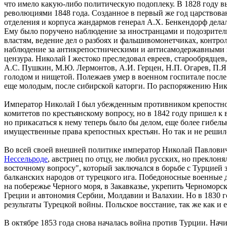
что имело какую-либо политическую подоплеку. В 1828 году 
революциями 1848 года. Созданное в первый же год царствова
отделения и корпуса жандармов генерал А.X. Бенкендорф дела
Ему было поручено наблюдение за иностранцами и подозритель
властям, ведение дел о разбоях и фальшивомонетчиках, контрол
наблюдение за антикрепостническими и антисамодержавными на
цензура. Николай I жестоко преследовал евреев, старообрядце
А.С. Пушкин, М.Ю. Лермонтов, А.И. Герцен, Н.П. Огарев, П.Я
голодом и нищетой. Полежаев умер в военном госпитале после
еще молодым, после сибирской каторги. По распоряжению Нико
Император Николай I был убежденным противником крепостного
комитетов по крестьянскому вопросу, но в 1842 году пришел к 
но прикасаться к нему теперь было бы делом, еще более гибел
имущественные права крепостных крестьян. Но так и не решилс
Во всей своей внешней политике император Николай Павлови
Нессельроде
, австриец по отцу, не любил русских, но прекло
восточному вопросу", который заключался в борьбе с Турцией 
балканских народов от турецкого ига. Победоносные военные 
на побережье Черного моря, в Закавказье, укрепить Черноморс
Греции и автономия Сербии, Молдавии и Валахии. Но в 1830 го
результаты Турецкой войны. Польское восстание, так же как и
В октябре 1853 года снова началась война против Турции. Начи