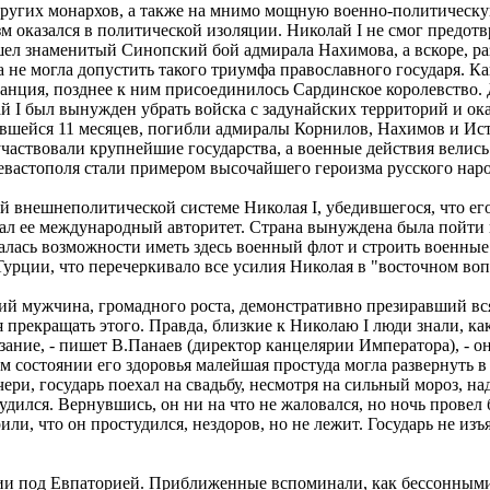
других монархов, а также на мнимо мощную военно-политическую
м оказался в политической изоляции. Николай I не смог предот
ел знаменитый Синопский бой адмирала Нахимова, а вскоре, ра
а не могла допустить такого триумфа православного государя. К
анция, позднее к ним присоединилось Сардинское королевство. 
 I был вынужден убрать войска с задунайских территорий и ок
вшейся 11 месяцев, погибли адмиралы Корнилов, Нахимов и Исто
частвовали крупнейшие государства, а военные действия велись 
евастополя стали примером высочайшего героизма русского наро
 внешнеполитической системе Николая I, убедившегося, что его
ал ее международный авторитет. Страна вынуждена была пойти 
ась возможности иметь здесь военный флот и строить военные с
Турции, что перечеркивало все усилия Николая в "восточном воп
ий мужчина, громадного роста, демонстративно презиравший вс
я прекращать этого. Правда, близкие к Николаю I люди знали, к
зание, - пишет В.Панаев (директор канцелярии Императора), - о
м состоянии его здоровья малейшая простуда могла развернуть в 
ери, государь поехал на свадьбу, несмотря на сильный мороз, 
удился. Вернувшись, он ни на что не жаловался, но ночь провел 
ли, что он простудился, нездоров, но не лежит. Государь не изъ
ении под Евпаторией. Приближенные вспоминали, как бессонным