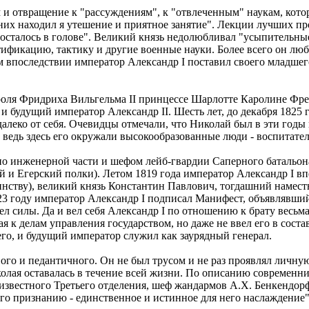
 отвращение к "рассуждениям", к "отвлеченным" наукам, котор
дних находил я утешение и приятное занятие". Лекции лучших п
е осталось в голове". Великий князь недолюбливал "усыпительны
тификацию, тактику и другие военные науки. Более всего он лю
 впоследствии император Александр I поставил своего младшего
ороля Фридриха Вильгельма II принцессе Шарлотте Каролине Фр
е и будущий император Александр II. Шесть лет, до декабря 182
о далеко от себя. Очевидцы отмечали, что Николай был в эти го
ведь здесь его окружали высокообразованные люди - воспитатели
по инженерной части и шефом лейб-гвардии Саперного батальона
 и Егерский полки). Летом 1819 года император Александр I впе
шинству), великий князь Константин Павлович, тогдашний намест
823 году император Александр I подписал Манифест, объявлявши
л силы. Да и вел себя Александр I по отношению к брату весьма 
я к делам управления государством, но даже не ввел его в сост
его, и будущий император служил как заурядный генерал.
ого и педантичного. Он не был трусом и не раз проявлял личну
лая оставалась в течение всей жизни. По описанию современник
известного Третьего отделения, шеф жандармов А.X. Бенкендорф
его признанию - единственное и истинное для него наслаждение"