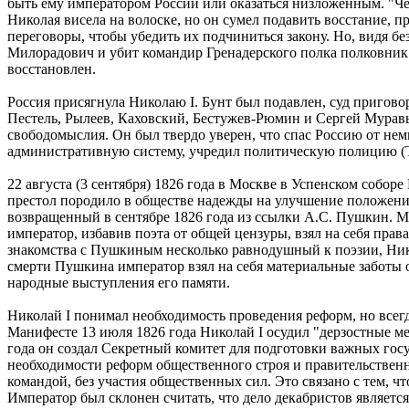
быть ему императором России или оказаться низложенным. "Четы
Николая висела на волоске, но он сумел подавить восстание, 
переговоры, чтобы убедить их подчиниться закону. Но, видя бе
Милорадович и убит командир Гренадерского полка полковник
восстановлен.
Россия присягнула Николаю I. Бунт был подавлен, суд приговор
Пестель, Рылеев, Каховский, Бестужев-Рюмин и Сергей Муравь
свободомыслия. Он был твердо уверен, что спас Россию от не
административную систему, учредил политическую полицию (Т
22 августа (3 сентября) 1826 года в Москве в Успенском собо
престол породило в обществе надежды на улучшение положения
возвращенный в сентябре 1826 года из ссылки А.С. Пушкин. М
император, избавив поэта от общей цензуры, взял на себя прав
знакомства с Пушкиным несколько равнодушный к поэзии, Нико
смерти Пушкина император взял на себя материальные заботы о 
народные выступления его памяти.
Николай I понимал необходимость проведения реформ, но всег
Манифесте 13 июля 1826 года Николай I осудил "дерзостные ме
года он создал Секретный комитет для подготовки важных гос
необходимости реформ общественного строя и правительственн
командой, без участия общественных сил. Это связано с тем, чт
Император был склонен считать, что дело декабристов являетс