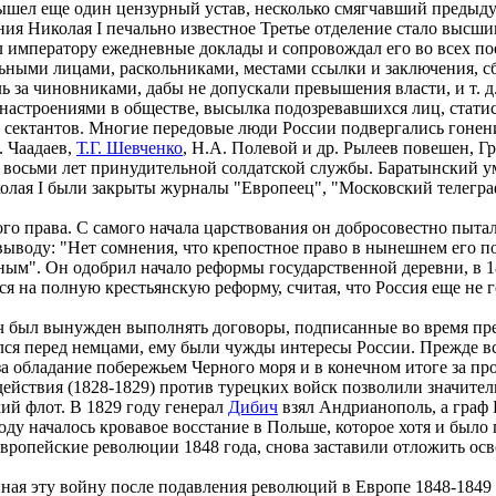
вышел еще один цензурный устав, несколько смягчавший предыд
ния Николая I печально известное Третье отделение стало высш
л императору ежедневные доклады и сопровождал его во всех п
ными лицами, раскольниками, местами ссылки и заключения, сб
ь за чиновниками, дабы не допускали превышения власти, и т. д
строениями в обществе, высылка подозревавшихся лиц, статист
в, сектантов. Многие передовые люди России подвергались гоне
. Чаадаев,
Т.Г. Шевченко
, Н.А. Полевой и др. Рылеев повешен, Гр
 восьми лет принудительной солдатской службы. Баратынский уме
лая I были закрыты журналы "Европеец", "Московский телеграф
 права. С самого начала царствования он добросовестно пыталс
выводу: "Нет сомнения, что крепостное право в нынешнем его по
ьным". Он одобрил начало реформы государственной деревни, в 
я на полную крестьянскую реформу, считая, что Россия еще не го
ч был вынужден выполнять договоры, подписанные во время пр
нялся перед немцами, ему были чужды интересы России. Прежде 
за обладание побережьем Черного моря и в конечном итоге за п
действия (1828-1829) против турецких войск позволили значите
кий флот. В 1829 году генерал
Дибич
взял Андрианополь, а граф 
ду началось кровавое восстание в Польше, которое хотя и было
 европейские революции 1848 года, снова заставили отложить ос
ная эту войну после подавления революций в Европе 1848-1849 г