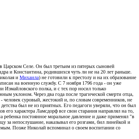
 в Царском Селе. Он был третьим из пятерых сыновей
ра и Константина, родившихся чуть ли не на 20 лет раньше.
Николая и
Михаила
) не готовили к престолу и на их образование
исан на военную службу. С 7 ноября 1796 года - он уже
и Измайловского полка, и с тех пор носил только
ным уклоном. Через два года после трагической смерти отца,
- человек суровый, жестокий и, по словам современников, не
етства был не из приятных. Его педагоги уверяли, что он был
ов его характера Ламсдорф все свои старания направлял на то,
на ребенка постоянное моральное давление и даже применял "в
цу за непослушание, наказывал его розгами, бил линейкой и
имым. Позже Николай вспоминал о своем воспитании со