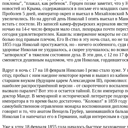
поклоны", "плакал, как ребенок". Герцен позже заметит, что у
новостей из Крыма, содержавшихся в письме его младших сыно
Проболев 5 дней, император окреп и выехал в Михайловский М
увеличились. Но на другой день Николай I опять выехал в Ман
встать с постели. Из записей камер-фурьерских журналов явству
ночью на 14-е число февраля мало спал, лихорадка почти перес
сегодня удовлетворителен. Кашель: извержение мокроты не сил
болью под правым плечом, Его В-ство в эту ночь спал, но не та
1855 года Николай простужается, но - ничего особенного, су
здоровье Николая не ухудшалось, а скорее улучшалось; во всяк
"затворился" в тяжелом состоянии духа. В эти дни, с 12 по 17
сменяется душевным надломом, что для Николая, гордившегося
Вдруг в ночь с 17 на 18 февраля Николаю I резко стало хуже. 
отцу, пробыл с ним наедине некоторое время и вышел из кабине
старшим внуком (будущим царем Александром III), промолвил: "
наиболее распространённой версии - от скоротечного воспален
вызвало паралич? Вот это и остается тайной. Если император п
доктор Мандт. В мемуарной и исторической литературе подозре
императора в то время было достаточно. "Колокол" в 1859 год
самоубийственном отравлении монарха воспоминания дипломата
говорит и то, что анатом Венцель Грубер, занимавшийся бальз
Николая I и напечатал его в Германии, найдя интересным в с
Уже к утру 18 февраля 1855 года началось быстрое разложение