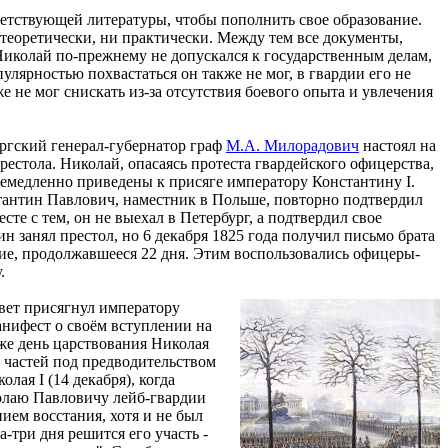
ветствующей литературы, чтобы пополнить свое образование.
 теоретически, ни практически. Между тем все документы,
Николай по-прежнему не допускался к государственным делам,
улярностью похвастаться он также не мог, в гвардии его не
 не мог снискать из-за отсутствия боевого опыта и увлечения
ургский генерал-губернатор граф
М.А. Милорадович
настоял на
рестола. Николай, опасаясь протеста гвардейского офицерства,
немедленно приведены к присяге императору Константину I.
стантин Павлович, наместник в Польше, повторно подтвердил
те с тем, он не выехал в Петербург, а подтвердил свое
 занял престол, но 6 декабря 1825 года получил письмо брата
е, продолжавшееся 22 дня. Этим воспользовались офицеры-
.
овет присягнул императору
анифест о своём вступлении на
 же день царствования Николая
 частей под предводительством
лая I (14 декабря), когда
колаю Павловичу лейб-гвардии
ем восстания, хотя и не был
-три дня решится его участь -