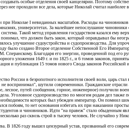
 создавать особые отделения своей канцелярии. Поэтому собств
ез нее проходили все дела, которые Николай считал наиболее в
и при Николае I невиданных масштабов. Расходы на чиновников
назиях, университетах. За малейшее непослушание чиновники от
система. Такой метод управления государством казался ему вер
 I понимал, что должен быть закон, который оправдывал бы нео
лялось улучшение судоустройства и судопроизводства. Для упро
году было создано Второе отделение Собственной Его Императо
М. Сперанскому. Благодаря его энергии, проведенной под его ру
ного уложения 1649 г. и по 1825 г., и 6 томов законов, приняты
кация и публикация 15 томов нового Свода законов Российской
ство России в безропотного исполнителя своей воли, царь стал
а не воспринимал", шутили современники. Гражданские отрасли
е, лесное, путей сообщения, горное, инженерное) получили во
дела. Уголовное судопроизводство по многим родам дел также п
 необходимости которых был убежден император. Он помнил шом
ался побоям, то нет основания избегать их при наказании прост
студентов и чиновников. Идти "на правеж" стало обыденным яв
есколько раз сквозь строй в тысячу человек. Не случайно у Ник
а. В 1826 году вышел цензурный устав, прозванный его соврем