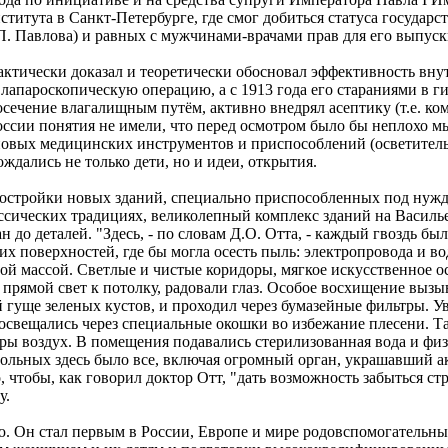
титута в Санкт-Петербурге, где смог добиться статуса государс
. Павлова) и равных с мужчинами-врачами прав для его выпуск
актически доказал и теоретически обосновал эффективность вн
апароскопическую операцию, а с 1913 года его стараниями в ги
осечение влагалищным путём, активно внедрял асептику (т.е. к
России понятия не имели, что перед осмотром было бы неплохо м
новых медицинских инструментов и приспособлений (осветител
ождались не только дети, но и идеи, открытия.
постройки новых зданий, специально приспособленных под нужд
сических традициях, великолепный комплекс зданий на Василье
до деталей. "Здесь, - по словам Д.О. Отта, - каждый гвоздь был
 поверхностей, где бы могла осесть пыль: электропровода и в
ной массой. Светлые и чистые коридоры, мягкое искусственное о
прямой свет к потолку, радовали глаз. Особое восхищение вызыв
 гуще зеленых кустов, и проходил через бумазейные фильтры. У
 освещались через специальные окошки во избежание плесени. Т
ры воздух. В помещения подавались стерилизованная вода и фи
 больных здесь было все, включая огромный орган, украшавший 
, чтобы, как говорил доктор Отт, "дать возможность забыться с
у.
. Он стал первым в России, Европе и мире родовспомогательн