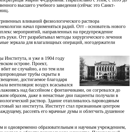
твенного высшего учебного заведения (сейчас это Санкт-
ниц.
утривенных вливаний физиологического раствора
некологии начал применяться радий. Отт - основатель нового
омплекс мероприятий, направленных на предупреждение
ыть руки. Отт разрабатывал методы хирургического лечения
ьные зеркала для влагалищных операций, ногодержатели
ы Института, и уже в 1904 году
вском острове. Проект,
 вбит не случайно, а по тем или
одопроводные трубы скрыты в
свещение, достигаемое благодаря
ала вентиляция: воздух всасывался
влажняясь над бассейном с фонтанчиками, он согревался до
аким образом, даже в ненастные дни пациенты получали в
зиологический раствор. Здание отапливалось пароводяным
актовый зал института. Институт стал признанным центром
траждущему, рассеять его мрачные думы и облегчить душевное
ым и одновременно образовательным и научным учреждением,