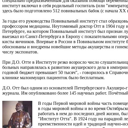
специально предназначенным для оказания помощи беременны
институт включал в себя родильный госпиталь (или "императо
здесь было подготовлено 512 повивальных бабок (с начала XX в
За годы его руководства Повивальный институт стал образцо
профессором медицины. Неутомимый доктор Отт в 1904 году ин
Петербурге, на котором Повивальный институт был признан л
выезжал из Санкт-Петербурга в Европу с показательными опер
кисты яичников. Впервые в России в Повивальном институте 
обоснованы и внедрены новейшие методы акушерства и гинеколо
числу экспонатов.
При Д.О. Отте в Институте резко возросло число слушательниц
больных направлялась к развитию акушерского дела в империи
годовой бюджет превышает 50 тысяч", - говорилось в Справоч
клинике малоимущих пациенток было бесплатным.
Д.О. Отт был одним из основателей Петербургского Акушеро-г
журнала. Им опубликовано более 145 научных работ. Почётный 
В годы Первой мировой войны часть помеще
в годы мировой войны и во время Октябрьско
работать в нем до последних дней жизни, бы
"Институт Отта". В 1924 году на парадной ле
преемственности идей и традиций научно-ис