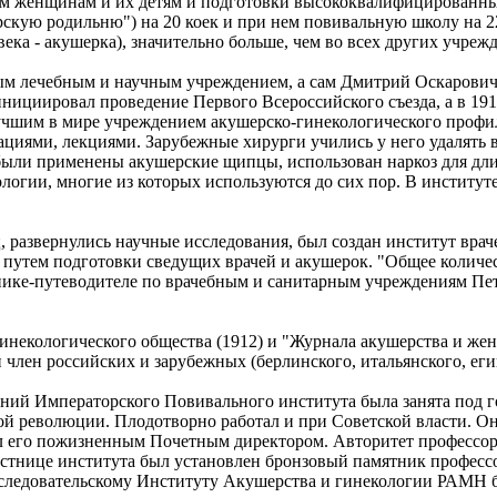
м женщинам и их детям и подготовки высококвалифицированных
рскую родильню") на 20 коек и при нем повивальную школу на 2
ека - акушерка), значительно больше, чем во всех других учреж
вым лечебным и научным учреждением, а сам Дмитрий Оскарови
ициировал проведение Первого Всероссийского съезда, а в 1910
учшим в мире учреждением акушерско-гинекологического профи
ациями, лекциями. Зарубежные хирурги учились у него удалять
были применены акушерские щипцы, использован наркоз для дли
гии, многие из которых используются до сих пор. В институте 
, развернулись научные исследования, был создан институт врач
 путем подготовки сведущих врачей и акушерок. "Общее количес
нике-путеводителе по врачебным и санитарным учреждениям Пете
инекологического общества (1912) и "Журнала акушерства и жен
член российских и зарубежных (берлинского, итальянского, еги
ний Императорского Повивального института была занята под г
й революции. Плодотворно работал и при Советской власти. Он
л его пожизненным Почетным директором. Авторитет профессора 
стнице института был установлен бронзовый памятник профессору
следовательскому Институту Акушерства и гинекологии РАМН б