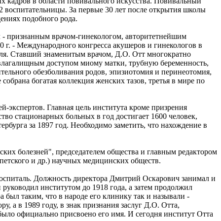
 кадров в области повивального искусства. Повивальный
2 воспитательницы. За первые 30 лет после открытия школы
дениях подобного рода.
ч - признанным врачом-гинекологом, авторитетнейшим
 г. - Международного конгресса акушеров и гинекологов в
ля. Ставший знаменитым врачом, Д.О. Отт многократно
 влагалищным доступом миому матки, трубную беременность,
тельного обезболивания родов, эпизиотомия и перинеотомия,
собрана богатая коллекция женских тазов, третья в мире по
ей-экспертов. Главная цель института кроме призрения
тво стационарных больных в год достигает 1600 человек,
рбурга за 1897 год. Необходимо заметить, что нахождение в
ских болезней", председателем общества и главным редактором
петского и др.) научных медицинских обществ.
оспиталь. Должность директора Дмитрий Оскарович занимал и
 руководил институтом до 1918 года, а затем продолжил
был таким, что в народе его клинику так и называли -
, а в 1989 году, в знак признания заслуг Д.О. Отта,
ыло официально присвоено его имя. И сегодня институт Отта