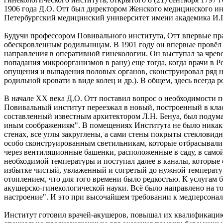
1906 года Д.О. Отт был директором Женского медицинского инс
Петербургский медицинский университет имени академика И.П
Будучи профессором Повивального института, Отт впервые пр
обескровленным родильницам. В 1901 году он впервые провёл л
направления в оперативной гинекологии. Он выступал за чрев
попадания микроорганизмов в рану) еще тогда, когда врачи в 
опущения и выпадения половых органов, сконструировал ряд 
родильной кровати в виде колец и др.). В общем, здесь всегда р
В начале XX века Д.О. Отт поставил вопрос о необходимости 
Повивальный институт переезжал в новый, построенный в клас
составленный известным архитектором Л.Н. Бенуа, был подуман 
иным соображениям". В помещениях Института не было никаких
стенах, все углы закруглены, а сами стены покрыты стекловид
особо сконструированным светильникам, которые отбрасывали 
через вентиляционные башенки, расположенные в саду, в самой
необходимой температуры и поступал далее в каналы, которые
избытке чистый, увлаженный и согретый до нужной температу
отоплением, что для того времени было редкостью. К услугам
акушерско-гинекологической науки. Всё было направлено на то
настроение". И это при высочайшем требовании к медперсонал
Институт готовил врачей-акушеров, повышал их квалификацию