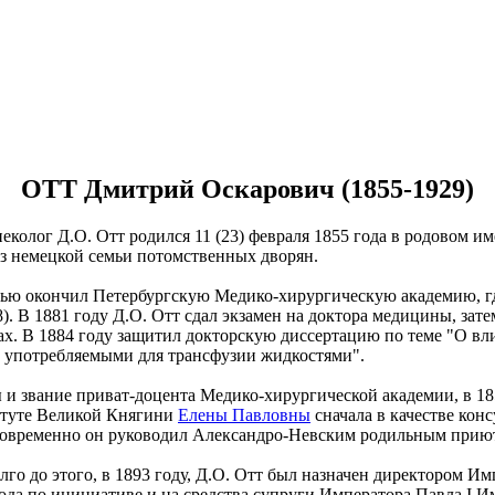
ОТТ Дмитрий Оскарович (1855-1929)
неколог Д.О. Отт родился 11 (23) февраля 1855 года в родовом 
з немецкой семьи потомственных дворян.
алью окончил Петербургскую Медико-хирургическую академию, г
). В 1881 году Д.О. Отт сдал экзамен на доктора медицины, зат
ах. В 1884 году защитил докторскую диссертацию по теме "О в
и употребляемыми для трансфузии жидкостями".
и звание приват-доцента Медико-хирургической академии, в 185
туте Великой Княгини
Елены Павловны
сначала в качестве кон
овременно он руководил Александро-Невским родильным приютом
лго до этого, в 1893 году, Д.О. Отт был назначен директором 
 года по инициативе и на средства супруги Императора Павла I