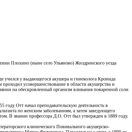
имении Плохино (ныне село Ульяново) Жиздринского уезда
де учился у выдающегося акушера и гинеколога Кронида
ем проходил усовершенствование в области акушерства и
лиянии на обескровленный организм вливания поваренной соли
5 году Отт начал преподавательскую деятельность в
сультанта по женским заболеваниям, а затем заведующего
. В звании профессора Д.О. Отт был утвержден в 1889 году.
Императорского клинического Повивального акушерско-
 Императрицы Марии Федоровны. Параллельно с этим, с 1899 до