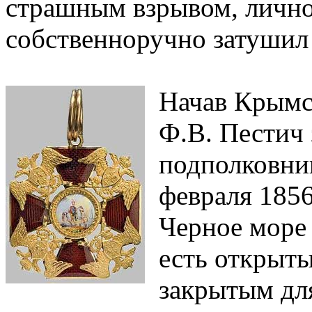
страшным взрывом, лично
собственноручно затушил 
Начав Крымс
Ф.В. Пестич 
подполковник
февраля 1856
Черное море
есть открыт
закрытым для