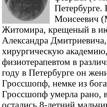
Петербурге. 
Моисеевич (
Житомира, крещеный в ию
Александра Дмитриевича,
хирургическую академию,
физиотерапевтом в различ
году в Петербурге он жен
Гроссшопф, немке из бога
Гроссшопф умерла рано, в 
остались 8-летний мальчи