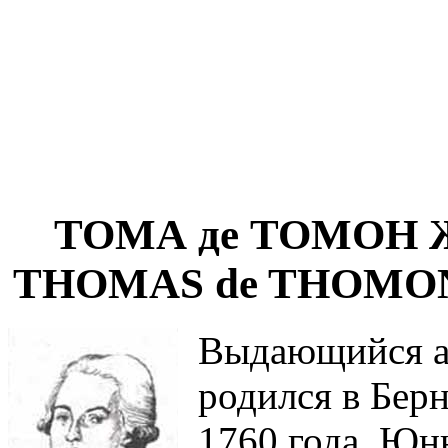
ТОМА де ТОМОН Жа
THOMAS de THOMON Je
Выдающийся а
родился в Берн
1760 года. Юн