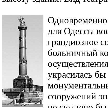
Одновременно 
для Одессы во
грандиозное с
больничный ко
осуществления
украсилась бы
монументальн
сооружений эп
не суждено бы