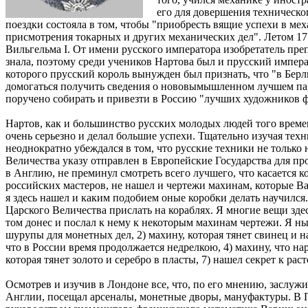
его для довершения техническо
поездки состояла в том, чтобы "приобресть вящие успехи в ме
присмотрения токарных и других механических дел". Летом 171
Вильгельма I. От имени русского императора изобретатель п
знала, поэтому среди учеников Нартова был и прусский импера
которого прусский король вынужден был признать, что "в Берл
домогаться получить сведения о нововымышленном лучшем паре
поручено собирать и привезти в Россию "лучших художников ф
Нартов, как и большинство русских молодых людей того времен
очень серьезно и делал большие успехи. Тщательно изучая техн
неоднократно убеждался в том, что русские техники не только 
Величества указу отправлен в Европейские Государства для пр
в Англию, не преминул смотреть всего лучшего, что касается 
российских мастеров, не нашел и чертежи махинам, которые Ваш
я здесь нашел и каким подобием оные коробки делать научился
Царского Величества прислать на кораблях. Я многие вещи зде
том донес и послал к нему к некоторым махинам чертежи. Я ны
шурупы для монетных дел, 2) махину, которая тянет свинец и 
что в России время продолжается недрелкою, 4) махину, что на
которая тянет золото и серебро в пласты, 7) нашел секрет к ра
Осмотрев и изучив в Лондоне все, что, по его мнению, заслужи
Англии, посещал арсеналы, монетные дворы, мануфактуры. В 