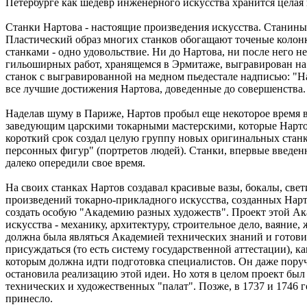
Петербурге как шедевр инженерного искусства хранится целая
Станки Нартова - настоящие произведения искусства. Станины
Пластический образ многих станков обогащают точеные колонк
станками - одно удовольствие. Ни до Нартова, ни после него не
гильоширных работ, хранящемся в Эрмитаже, выгравирован на
станок с выгравированной на медном пьедестале надписью: "Н
все лучшие достижения Нартова, доведенные до совершенства.
Наделав шуму в Париже, Нартов пробыл еще некоторое время в Б
заведующим царскими токарными мастерскими, которые Нарто
короткий срок создал целую группу новых оригинальных станко
персонных фигур" (портретов людей). Станки, впервые введен
далеко опередили свое время.
На своих станках Нартов создавал красивые вазы, бокалы, све
произведений токарно-прикладного искусства, созданных Нарто
создать особую "Академию разных художеств". Проект этой Ака
искусства - механику, архитектуру, строительное дело, ваяние
должна была являться Академией технических знаний и готови
присуждаться (то есть систему государственной аттестации), 
которым должна идти подготовка специалистов. Он даже поруч
остановила реализацию этой идеи. Но хотя в целом проект бы
технических и художественных "палат". Позже, в 1737 и 1746 
принесло.