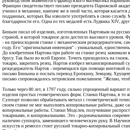
руководством знаменитого французского математика Вариньона
Франции свидетельствует письмо президента Парижской академ
учинил в механике, наипаче же в оной части, которая касается
подданных, которых Вы изволите употреблять в свою службу. М
благодарности его. Одна из тех медалей есть Лудвика ХІV, друг
Биньон писал об изделиях, изготовленных Нартовым на русск
страной, в которой токарное дело достигло высокого уровня. Фр
- на превосходном станке с механическим резцедержателем, са
году. Его "оригинальная инвенция" - уникальный, единственны
До изобретения Нартова при работе на станке резец зажимали в
брусу. Так было во всей Европе. Точить приходилось на глазок
токарю, закрепить резец. Нартов изобрел механизированный су
резцедержатель Нартов - перемещался при помощи винтовой пары
письмо Биньона и послать перевод Еропкину, Земцову, Хрущеву
письмо сопровождалось петровским пожеланием: "Желаю, чтоб 
Только через 80 лет, в 1797 году, сильно упрощенный вариант
изделия простых геометрических форм. Станки Нартова, в то 
Суппорт позволял обрабатывать металл с геометрической точн
своем станке не мог выполнять копировальные работы, даже с
копировальные работы. Станки Модслея, получившие распростра
токарными, и копировальными. Это - родоначальники совреме
наличию суппорта, заменившего человеческую руку. В Научно
искусств и ремесел стоит русский токарно-копировальный ста