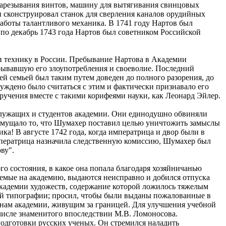
 нарезывания винтов, машину для вытягивания свинцовых
н сконструировал станок для сверления каналов орудийных
работы талантливого механика. В 1741 году Нартов был
 по декабрь 1743 года Нартов был советником Российской
и технику в России. Пребывание Нартова в Академии
рывавшую его злоупотребления и своеволие. Последний
оей семьей был таким путем доведен до полного разорения, до
уждено было считаться с этим и фактически признавало его
учения вместе с такими корифеями науки, как Леонард Эйлер.
служащих и студентов академии. Они единодушно обвиняли
озмущало то, что Шумахер поставил целью уничтожить замыслы
ка! В августе 1742 года, когда императрица и двор были в
ператрица назначила следственную комиссию, Шумахер был
ву".
го состояния, в какое она попала благодаря хозяйничанью
аемые на академию, выдаются неисправно и добился отпуска
Академии художеств, содержание которой ложилось тяжелым
кой типографии; просил, чтобы были выданы пожалованные в
нам академии, живущим за границей. Для улучшения учебной
 числе знаменитого впоследствии M.B. Ломоносова.
подготовки русских ученых. Он стремился наладить