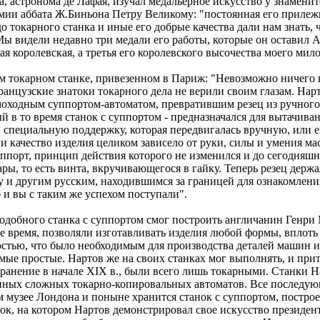
, астронома де Лафая, изучал медальерное искусство у знаменит
ии аббата Ж.Биньона Петру Великому: "постоянная его прилежн
 до токарного станка и иные его добрые качества дали нам знать
ы видели недавно три медали его работы, которые он оставил Ак
ая королевская, а третья его королевского высочества моего мил
ом токарном станке, привезенном в Париж: "Невозможно ничего 
анцузские знатоки токарного дела не верили своим глазам. Нарто
моходным суппортом-автоматом, превратившим резец из ручного в
й в то время станок с суппортом - предназначался для вытачив
 специальную поддержку, которая передвигалась вручную, или ещ
, и качество изделия целиком зависело от руки, силы и умения м
ппорт, принцип действия которого не изменился и до сегодняшн
, то есть винта, вкручивающегося в гайку. Теперь резец держал
 и другим русским, находившимся за границей для ознакомления
и вы с таким же успехом поступали".
 подобного станка с суппортом смог построить англичанин Генр
же время, позволяли изготавливать изделия любой формы, впло
остью, что было необходимым для производства деталей машин 
амые простые. Нартов же на своих станках мог выполнять, и пр
нение в начале XIX в., были всего лишь токарными. Станки Нар
нных сложных токарно-копировальных автоматов. Все последую
м музее Лондона и поныне хранится станок с суппортом, пост
нок, на котором Нартов демонстрировал свое искусство президе