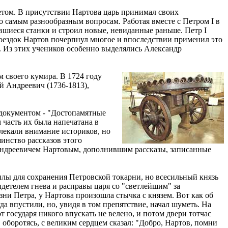
етом. В присутствии Нартова царь принимал своих
 самым разнообразным вопросам. Работая вместе с Петром I в
вшиеся станки и строил новые, невиданные раньше. Петр I
поездок Нартов почерпнул многое и впоследствии применил это
в. Из этих учеников особенно выделялись Александр
м своего кумира. В 1724 году
й Андреевич (1736-1813),
 документом - "Достопамятные
 часть их была напечатана в
лекали внимание историков, но
инство рассказов этого
 Андреевичем Нартовым, дополнившим рассказы, записанные
илы для сохранения Петровской токарни, но всесильный князь
детелем гнева и расправы царя со "светлейшим" за
ни Петра, у Нартова произошла стычка с князем. Вот как об
да впустили, но, увидя в том препятствие, начал шуметь. На
т государя никого впускать не велено, и потом двери тотчас
 оборотясь, с великим сердцем сказал: "Добро, Нартов, помни