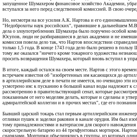
запущенное Шумахером финансовое хозяйство Академии, убрать
вступался за него перед следственной комиссией. В свою очер
Но, несмотря на все усилия А.К. Нартова и его единомышленни
"Недоброхоты наук российских", травившие в дальнейшем М.В.
дела о злоупотреблениях Шумахера было поручено особой коми
Юсупов, люди не разбиравшиеся в делах академии и не имевши
комиссия повела дело так, что Нартов впоследствии справедл
только 1,5 года. В конце 1743 года дело было решено в пользу
тому же оказался "ничего кроме токарного художества незнающ
просить возвращения Шумахера, который вновь вступил в управ
В итоге, каждый остался на своем месте. Нартов с этого време
встречаем известия об "изобретенных им касающихся до артил
в артиллерийском деле в печати не имеется, но очевидно эти 
усмотрено им: к пусканию в большой канал воды надлежит к 
рассмотрению в правительствующий сенат, которые рассмотрев,
показанным от него моделям делать, которые и сделаны и утв
адмиралтейской коллегии и в прочих местах", где его познания
Бывший царский токарь стал первым артиллерийским инженеро
отливки пушек и заделки раковин в канале орудия. Им был из
тому принадлежностями и ватерпасом для скорого навождения из
скорострельную батарею из 44 трехфунтовых мортирок. Нарто
снарядами. Мортирки объединялись в группы, из которых одни 