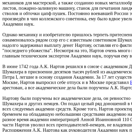
механиков для мастерской, а также созданию новых металлоо
листов, пожарно-заливную машину, станок для печатания ландк
стволов и обточки цапф пушек. Постоянно воевавшей России э
произведён в чин коллежского советника, ему было вдвое увел
Академии наук.
Однако механику и изобретателю пришлось терпеть притеснен
ознаменовалось рядом ссор его с известным советником Шума
надолго задерживал выплату денег Нартову, оставляя его факти
"последнего убожества". Несмотря на это, Нартов очень много
главным техническим экспертом Академии наук, поручая ему в
В июне 1742 года А.К. Нартов решился в союзе с академиком
Шумахера в присвоении десятков тысяч рублей из академическ
Петра I, легшие в основу создания Академии. За 17 лет сущест
Москве, Нартов выпросил себе отпуск и в Москве представил
арестован, а все академические дела были поручены А.К. Нарт
Нартову были поручены все академические дела, он ревностно с
Шумахера и других немцев. Он подал целый ряд доношений в Се
всех следуемых академии средств. Кроме того, Нартов проект
бременем на обладавшую небольшими средствами академию нау
разное время академии императрицей Анной Иоанновной 110 0
части Нартов уволил всех преподавателей-немцев, не владевши
Распоряжения А.К. Нартова как руководителя Академии наук по