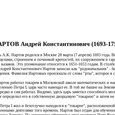
РТОВ Андрей Константинович (1693-17
ь А.К. Нартов родился в Москве 28 марта (7 апреля) 1693 года.
делами, строением и починкой крепостей, их сооружением и га
и казаков. Это упоминание относится к 1651-1653 годам. В стол
ндрей Константинович Нартов записан как "родоначальник" - без
ения. Фамилия Нартовых произошла от слова "рты", которое в с
 Нартов работал токарем в Московской школе математических и 
елению Петра I, царь часто навещал ее. В той же башне на Земля
ередко и сам работал. Видимо, здесь царь заметил способного мол
е определил его в собственную дворцовую "токарню" и затем не 
етра I жил и безотлучно находился в "токарне", расположенной р
твенными деятелями того времени. Нартов был отдан для обучени
ранца Зингера. По окончании обучения у этих мастеров Петр В