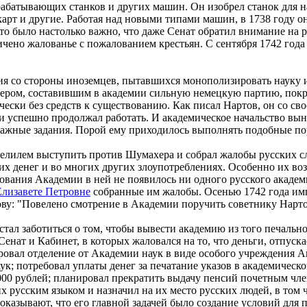
брабатывающих станков и других машин. Он изобрел станок для
арт и другие. Работая над новыми типами машин, в 1738 году о
то было настолько важно, что даже Сенат обратил внимание на 
ичено жалованье с пожалованием крестьян. С сентября 1742 года
ия со стороны иноземцев, пытавшихся монополизировать науку 
хером, составившим в академии сильную немецкую партию, пок
чески без средств к существованию. Как писал Нартов, он со св
 и успешно продолжал работать. И академическое начальство вын
ажные задания. Порой ему приходилось выполнять подобные пор
 Делилем выступить против Шумахера и собрал жалобы русских 
их денег и во многих других злоупотреблениях. Особенно их в
вования Академии в ней не появилось ни одного русского академи
Елизавете Петровне
собранные им жалобы. Осенью 1742 года им
ову: "Повелено смотрение в Академии поручить советнику Нарто
тал заботиться о том, чтобы вывести академию из того печально
нат и Кабинет, в которых жаловался на то, что деньги, отпуск
ировал отделение от Академии наук в виде особого учреждения 
к; потребовал уплаты денег за печатание указов в академичес
00 рублей; планировал прекратить выдачу пенсий почетным чле
х русским языком и назначил на их место русских людей, в том
казывают, что его главной задачей было создание условий для 