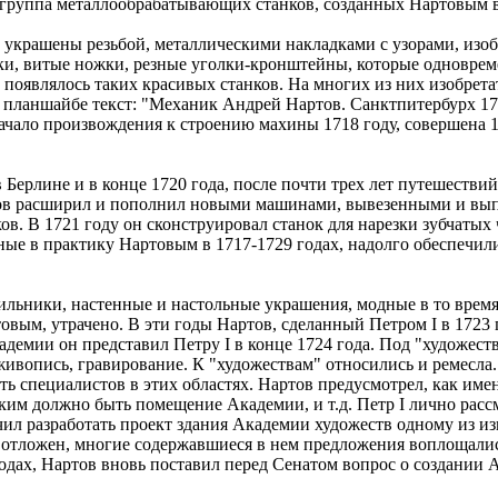
 группа металлообрабатывающих станков, созданных Нартовым в 
 украшены резьбой, металлическими накладками с узорами, изо
и, витые ножки, резные уголки-кронштейны, которые одновреме
 появлялось таких красивых станков. На многих из них изобретат
 планшайбе текст: "Механик Андрей Нартов. Санктпитербурх 17
ачало произвождения к строению махины 1718 году, совершена 
ерлине и в конце 1720 года, после почти трех лет путешествий 
в расширил и пополнил новыми машинами, вывезенными и выпи
в. В 1721 году он сконструировал станок для нарезки зубчатых ч
ные в практику Нартовым в 1717-1729 годах, надолго обеспечил
тильники, настенные и настольные украшения, модные в то врем
вым, утрачено. В эти годы Нартов, сделанный Петром I в 1723 
демии он представил Петру I в конце 1724 года. Под "художест
, живопись, гравирование. К "художествам" относились и ремесл
ть специалистов в этих областях. Нартов предусмотрел, как им
каким должно быть помещение Академии, и т.д. Петр I лично рас
ил разработать проект здания Академии художеств одному из из
л отложен, многие содержавшиеся в нем предложения воплощали
годах, Нартов вновь поставил перед Сенатом вопрос о создании 