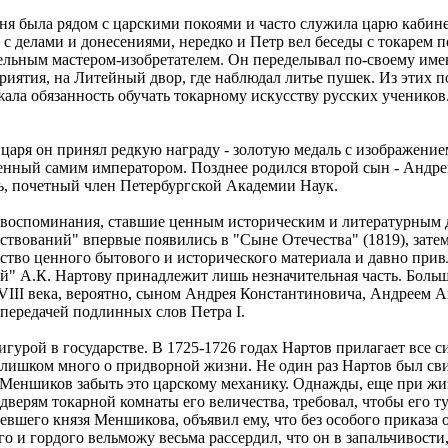
ня была рядом с царскими покоями и часто служила царю кабин
делами и донесениями, нередко и Петр вел беседы с токарем по
тельным мастером-изобретателем. Он переделывал по-своему име
риятия, на Литейный двор, где наблюдал литье пушек. Из этих 
жала обязанность обучать токарному искусству русских ученико
 царя он принял редкую награду - золотую медаль с изображение
щенный самим императором. Позднее родился второй сын - Андре
ь, почетный член Петербургской Академии Наук.
ем воспоминания, ставшие ценным историческим и литературным
ствований" впервые появились в "Сыне Отечества" (1819), затем
ство ценного бытового и исторического материала и давно прив
ий" А.К. Нартову принадлежит лишь незначительная часть. Больш
ХVIII века, вероятно, сыном Андрея Константиновича, Андреем
передачей подлинных слов Петра I.
урой в государстве. В 1725-1726 годах Нартов прилагает все с
 слишком много о придворной жизни. Не один раз Нартов был сви
ь Меншиков забыть это царскому механику. Однажды, еще при жиз
верям токарной комнаты его величества, требовал, чтобы его ту
вшего князя Меншикова, объявил ему, что без особого приказа о
о и гордого вельможу весьма рассердил, что он в запальчивости,