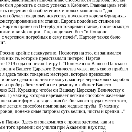
н был доносить о своих успехах в Кабинет. Главная цель этой
рать сведения об изобретениях и новых машинах и "для
ь он обучал токарному искусству прусского короля Фридриха-
конструированные им станки. Европа подобных станков не
 Нартов привез из Петербурга токарный станок, после осмотра
нглии и во Франции. Так, он должен был "в Лондоне
 с чертежом потребных к сему печей". Нартову также было
и".
России крайне неаккуратно. Несмотря на это, он занимался
 из них те, которые представляли интерес, Нартов
те 1719 года он писал Петру I: "Понеже я по Вашего Царского
олнения Вашего Царского Величества указа, коль скоро прибыл
 я здесь таких токарных мастеров, которые превзошли
, и оные сделать по ним не могут; мастера черепаховых коробов
т и пробу работе моей я не премину в кабинет Вашего
князю Б.H. Куракину, чтобы он Вашему Царскому Величеству о
ел: 1) махину, которая нарезывает легким способом железные
апечатают формы для делания без большого труда вместо того,
ерлит легким способом помповные медные трубы, 6) махину,
тронов, понеже оные патроны суть велики, чисты и крепки..."
 в Париж. Здесь он знакомился с производством, как и в
м того времени: он учился при Академии наук под