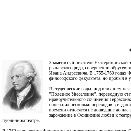
Знаменитый писатель Екатерининской эп
рыцарского рода, совершенно обрусевше
Ивана Андреевича. В 1755-1760 годах Ф
философского факультета, но пробыл в у
В студенческие годы, под влиянием нек
"Полезное Увеселение", переводную ста
нравоучительного сочинения Террасона: 
напечатал несколько переводов в издан
времени относятся не дошедшие до нас 
зарождение в Фонвизине любви к театру
публичном театре.
В 1762 году учение Фонвизина в университете прекращается. Он