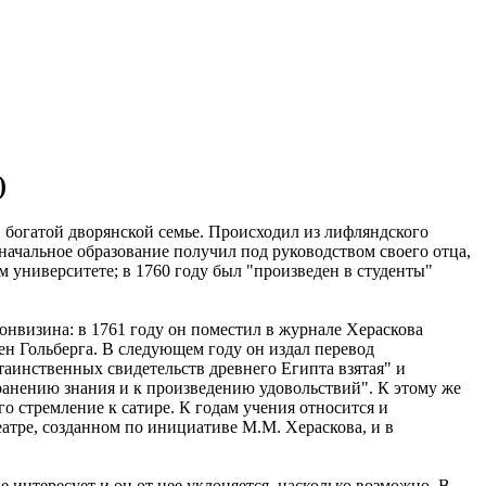
)
в богатой дворянской семье. Происходил из лифляндского
ачальное образование получил под руководством своего отца,
 университете; в 1760 году был "произведен в студенты"
онвизина: в 1761 году он поместил в журнале Хераскова
н Гольберга. В следующем году он издал перевод
таинственных свидетельств древнего Египта взятая" и
ранению знания и к произведению удовольствий". К этому же
о стремление к сатире. К годам учения относится и
еатре, созданном по инициативе М.М. Хераскова, и в
е интересует и он от нее уклоняется, насколько возможно. В