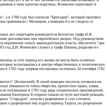
одчиком в чине капитан-поручика. Фонвизин переезжает в
н", а в 1768 году был написан "Бригадир", который произвел
на сравнивали с Мольером, а комедия его не сходила со
нных дел секретарём руководителя Коллегии графа Н.И.
кими дипломатами при европейских дворах. Под руководством
ь верховному сенату законодательную власть, обеспечить "два
783 год Д.И. Фонвизин служил у графа Панина, разделяя его
нвизина за этот период его жизни не могла быть особенно
й, которые испытывались в центре общественных и политических
 в 1782 году. (первая постановка состоялась 24 сентября 1782
витого" (Белинский). В своей комедии писатель отозвался на
кие обязанности члена общества, крепостное право, семья,
осле публикации в 1783 году ряда сатирических произведений,
ования Екатерина II открыто пошла по пути жестокой реакции,
урнал "Стародум", получил разрешение и стал готовить
ине о разрешении ему издать перевод Тацита, но разрешения