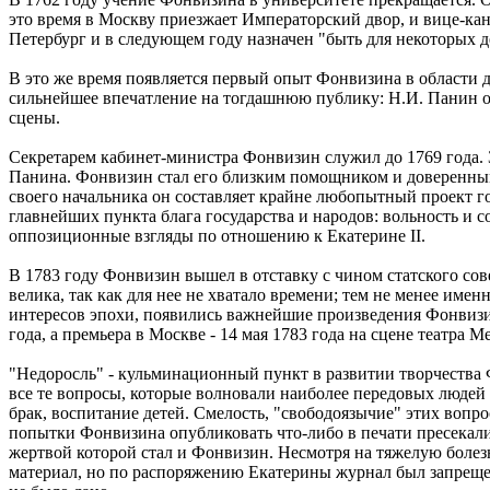
это время в Москву приезжает Императорский двор, и вице-ка
Петербург и в следующем году назначен "быть для некоторых д
В это же время появляется первый опыт Фонвизина в области д
сильнейшее впечатление на тогдашнюю публику: Н.И. Панин ото
сцены.
Секретарем кабинет-министра Фонвизин служил до 1769 года. 
Панина. Фонвизин стал его близким помощником и доверенны
своего начальника он составляет крайне любопытный проект го
главнейших пункта блага государства и народов: вольность и с
оппозиционные взгляды по отношению к Екатерине II.
В 1783 году Фонвизин вышел в отставку с чином статского сов
велика, так как для нее не хватало времени; тем не менее им
интересов эпохи, появились важнейшие произведения Фонвизина,
года, а премьера в Москве - 14 мая 1783 года на сцене театра М
"Недоросль" - кульминационный пункт в развитии творчества Ф
все те вопросы, которые волновали наиболее передовых людей 
брак, воспитание детей. Смелость, "свободоязычие" этих вопр
попытки Фонвизина опубликовать что-либо в печати пресекали
жертвой которой стал и Фонвизин. Несмотря на тяжелую болезнь
материал, но по распоряжению Екатерины журнал был запрещен