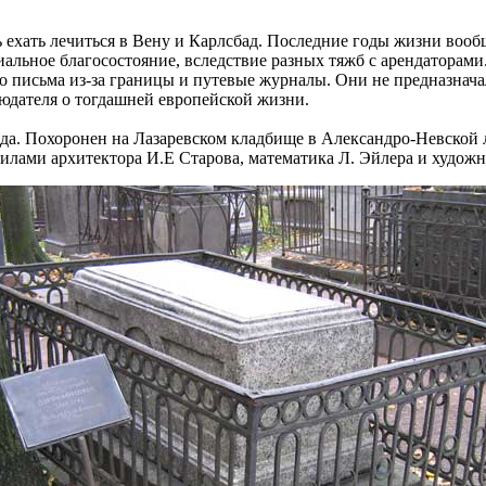
 ехать лечиться в Вену и Карлсбад. Последние годы жизни вооб
риальное благосостояние, вследствие разных тяжб с арендаторам
о письма из-за границы и путевые журналы. Они не предназнача
юдателя о тогдашней европейской жизни.
да. Похоронен на Лазаревском кладбище в Александро-Невской ла
илами архитектора И.Е Старова, математика Л. Эйлера и худож