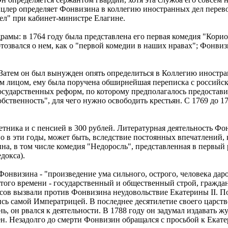
нцлер определяет Фонвизина в коллегию иностранных дел перев
ел" при кабинет-министре Елагине.
рамы: в 1764 году была представлена его первая комедия "Корио
звался о нем, как о "первой комедии в наших нравах"; Фонвизи
Затем он был вынужден опять определиться в Коллегию иностра
м лицом, ему была поручена обширнейшая переписка с российс
сударственных реформ, по которому предполагалось предоставит
обственность", для чего нужно освободить крестьян. С 1769 до 1
етника и с пенсией в 300 рублей. Литературная деятельность Фо
енно в эти годы, может быть, вследствие постоянных впечатлени
 в том числе комедия "Недоросль", представленная в первый раз
едокса).
онвизина - "произведение ума сильного, острого, человека даро
того времени - государственный и общественный строй, гражданс
осов вызвали против Фонвизина неудовольствие Екатерины II. П
сь самой Императрицей. В последнее десятилетие своего царств
, он рвался к деятельности. В 1788 году он задумал издавать ж
. Незадолго до смерти Фонвизин обращался с просьбой к Екатер