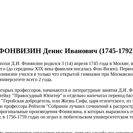
ФОНВИЗИН Денис Иванович (1745-1792
охи Д.И. Фонвизин родился 3 (14) апреля 1745 года в Москве, 
го (до середины XIX века фамилия писалась Фон-Визен). Первон
онвизин учился в только что открытой гимназии при Московском
ниверситете всего 2 года.
оторых профессоров, начинаются и литературные занятия Д.И. Ф
тейку "Правосудный Юпитер" и отдельно напечатал перевод басе
"Геройская добродетель, или Жизнь Сифа, царя египетского, из 
ии профессора Рейхеля "Собрание лучших сочинений к распрост
оригинальные произведения Фонвизина, в которых выразилось ег
, в 1756-1759 годах он играл в любительском университетском т
 определяется сержантом гвардии, хотя эта служба его совсем н