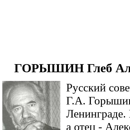
ГОРЫШИН Глеб Алек
Русский сове
Г.А. Горышин
Ленинграде. 
а отец - Але