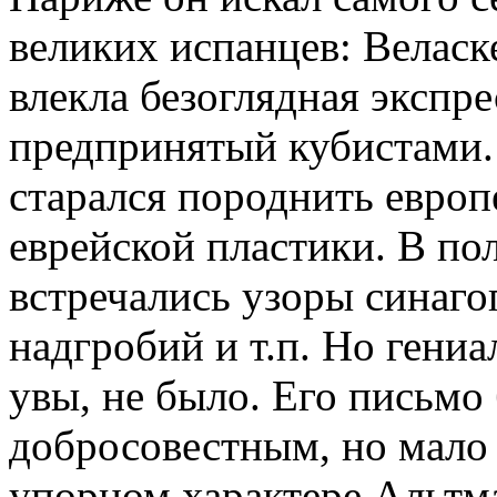
великих испанцев: Веласке
влекла безоглядная экспр
предпринятый кубистами. 
старался породнить европ
еврейской пластики. В по
встречались узоры синаго
надгробий и т.п. Но гениа
увы, не было. Его письмо
добросовестным, но мало
упорном характере Альтм