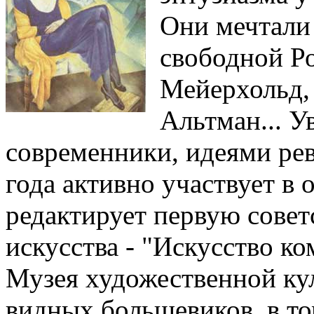
Они мечтали 
свободной Ро
Мейерхольд,
Альтман... У
современники, идеями ре
года активно участвует в
редактирует первую совет
искусства - "Искусство к
Музея художественной ку
видных большевиков, в то