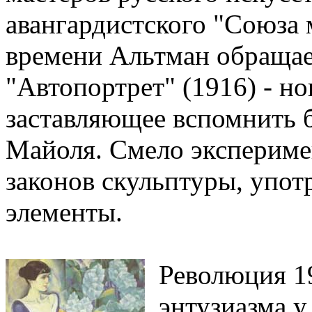
авангардистского "Союза 
времени Альтман обращает
"Автопортрет" (1916) - но
заставляющее вспомнить 
Майоля. Смело эксперимен
законов скульптуры, упо
элементы.
Революция 1
энтузиазма у