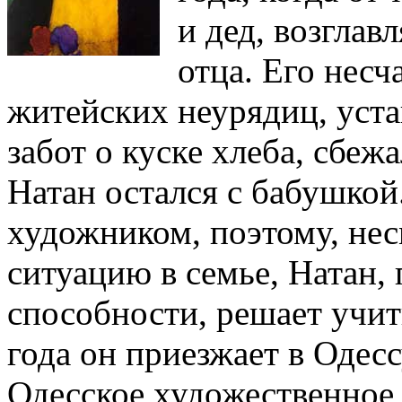
и дед, возгла
отца. Его несч
житейских неурядиц, уста
забот о куске хлеба, сбеж
Натан остался с бабушкой.
художником, поэтому, не
ситуацию в семье, Натан,
способности, решает учит
года он приезжает в Одесс
Одесское художественное 