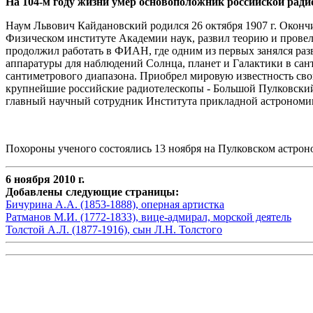
На 104-м году жизни умер основоположник российской рад
Наум Львович Кайдановский родился 26 октября 1907 г. Окон
Физическом институте Академии наук, развил теорию и прове
продолжил работать в ФИАН, где одним из первых занялся раз
аппаратуры для наблюдений Солнца, планет и Галактики в сан
сантиметрового диапазона. Приобрел мировую известность сво
крупнейшие российские радиотелескопы - Большой Пулковский 
главный научный сотрудник Института прикладной астрономии
Похороны ученого состоялись 13 ноября на Пулковском астро
6 ноября 2010 г.
Добавлены следующие страницы:
Бичурина А.А. (1853-1888), оперная артистка
Ратманов М.И. (1772-1833), вице-адмирал, морской деятель
Толстой А.Л. (1877-1916), сын Л.Н. Толстого