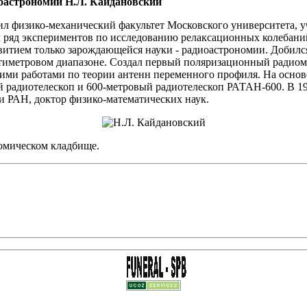
иоастрономии Н.Л. Кайдановский
чил физико-механический факультет Московского университета,
л ряд экспериментов по исследованию релаксационных колебани
витием только зарождающейся науки - радиоастрономии. Добилс
тиметровом диапазоне. Создал первый поляризационный радиоме
ими работами по теории антенн переменного профиля. На основ
радиотелескоп и 600-метровый радиотелескоп РАТАН-600. В 1955
 РАН, доктор физико-математических наук.
номическом кладбище.