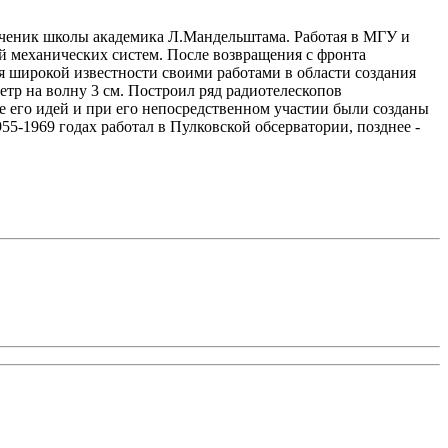
 ученик школы академика Л.Мандельштама. Работая в МГУ и
й механических систем. После возвращения с фронта
я широкой известности своими работами в области создания
тр на волну 3 см. Построил ряд радиотелескопов
е его идей и при его непосредственном участии были созданы
-1969 годах работал в Пулковской обсерватории, позднее -